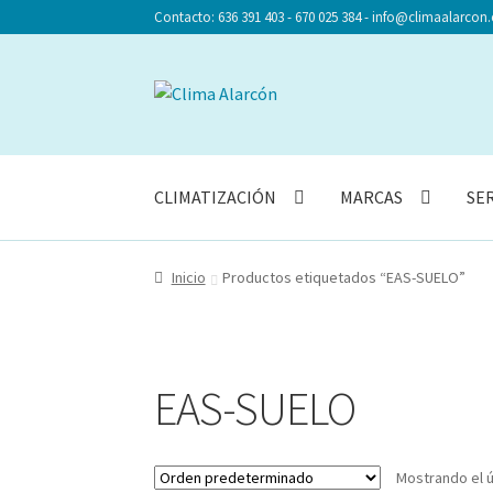
Contacto: 636 391 403 - 670 025 384 - info@climaalarcon.
Ir
Ir
a
al
la
contenido
navegación
CLIMATIZACIÓN
MARCAS
SE
Inicio
Productos etiquetados “EAS-SUELO”
EAS-SUELO
Mostrando el ú