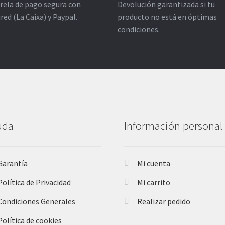
rela de pago segura con
Devolución garantizada si tu
ired (La Caixa) y Paypal.
producto no está en óptimas
condiciones.
uda
Información personal
Garantía
Mi cuenta
Política de Privacidad
Mi carrito
Condiciones Generales
Realizar pedido
Política de cookies