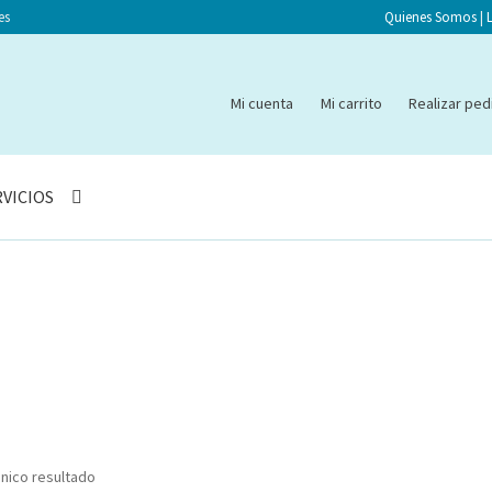
es
Quienes Somos
|
Mi cuenta
Mi carrito
Realizar ped
RVICIOS
nico resultado