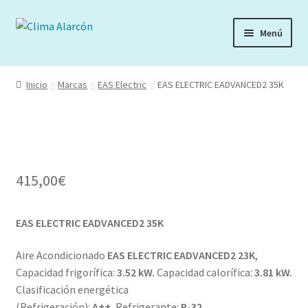
Ir
Ir
Menú
a
al
la
contenido
navegación
Inicio
Marcas
EAS Electric
EAS ELECTRIC EADVANCED2 35K
415,00
€
EAS ELECTRIC EADVANCED2 35K
Aire Acondicionado
EAS ELECTRIC EADVANCED2 23K
,
Capacidad frigorífica:
3.52 kW.
Capacidad calorífica:
3.81 kW.
Clasificación energética
(Refrigeración):
A++.
Refrigerante:
R-32