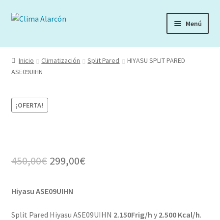
Ir
Ir
Menú
a
al
la
contenido
navegación
Inicio
Climatización
Split Pared
HIYASU SPLIT PARED
ASE09UIHN
¡OFERTA!
Original
Current
450,00
€
299,00
€
price
price
Hiyasu ASE09UIHN
was:
is:
450,00€.
299,00€.
Split Pared Hiyasu ASE09UIHN
2.150Frig/h
y
2.500 Kcal/h
.