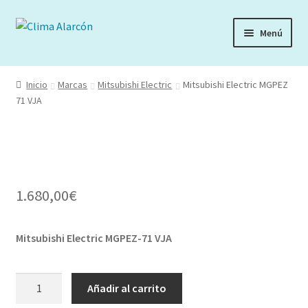
Ir
Ir
Menú
a
al
la
contenido
navegación
Inicio
Marcas
Mitsubishi Electric
Mitsubishi Electric MGPEZ
71 VJA
1.680,00
€
Mitsubishi Electric MGPEZ-71 VJA
Mitsubishi
Añadir al carrito
Electric