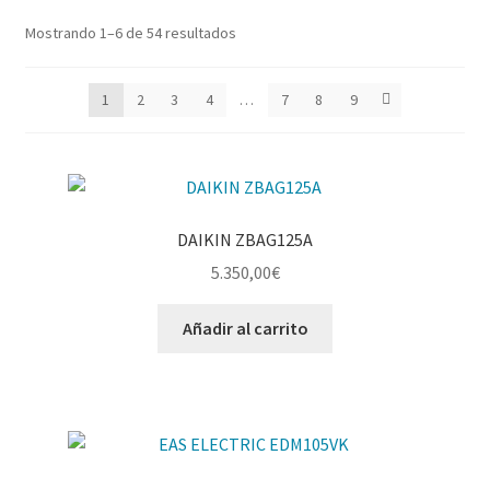
Mostrando 1–6 de 54 resultados
1
2
3
4
…
7
8
9
DAIKIN ZBAG125A
5.350,00
€
Añadir al carrito