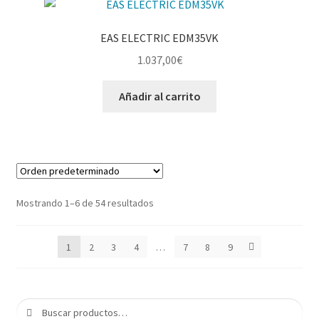
EAS ELECTRIC EDM35VK
1.037,00
€
Añadir al carrito
Mostrando 1–6 de 54 resultados
1
2
3
4
…
7
8
9
Buscar
Buscar