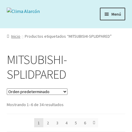
Ir
Ir
Menú
a
al
la
contenido
navegación
Inicio
Productos etiquetados “MITSUBISHI-SPLIDPARED”
MITSUBISHI-
SPLIDPARED
Mostrando 1–6 de 34 resultados
1
2
3
4
5
6