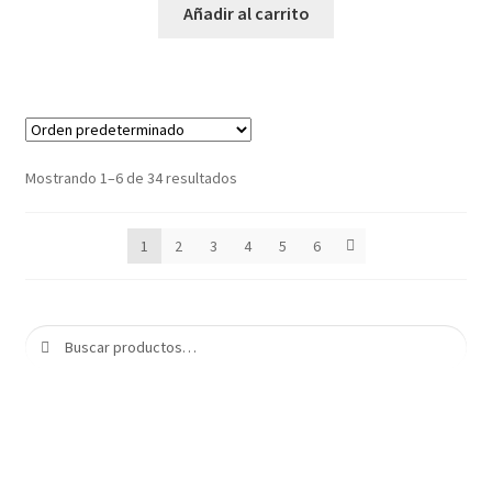
Añadir al carrito
Mostrando 1–6 de 34 resultados
1
2
3
4
5
6
Buscar
Buscar
por: