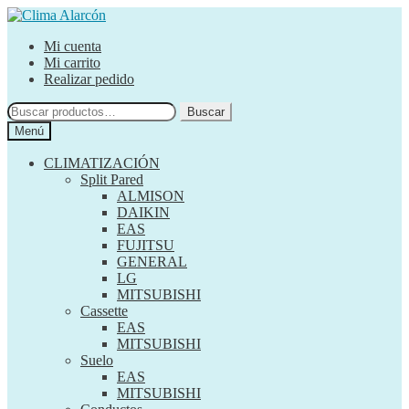
Ir
Ir
a
al
Mi cuenta
la
contenido
Mi carrito
navegación
Realizar pedido
Buscar
Buscar
por:
Menú
CLIMATIZACIÓN
Split Pared
ALMISON
DAIKIN
EAS
FUJITSU
GENERAL
LG
MITSUBISHI
Cassette
EAS
MITSUBISHI
Suelo
EAS
MITSUBISHI