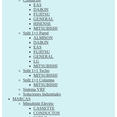
Conductos
EAS
DAIKIN
FUJITSU
GENERAL
HISENSE
MITSUBISHI
Split 1×1 Pared
ALMISON
DAIKIN
EAS
FUJITSU
GENERAL
LG
MITSUBISHI
Split 1×1 Techo
MITSUBISHI
Split 1×1 Columna
MITSUBISHI
Sistema VRF
Soluciones Industriales
MARCAS
Mitsubishi Electric
CASSETTE
CONDUCTOS