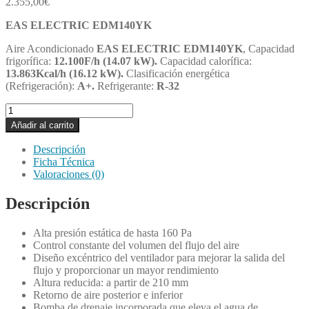
2.355,00
€
EAS ELECTRIC EDM140YK
Aire Acondicionado
EAS ELECTRIC EDM140YK
, Capacidad
frigorífica:
12.100F/h (14.07 kW).
Capacidad calorífica:
13.863Kcal/h (16.12 kW).
Clasificación energética
(Refrigeración):
A+.
Refrigerante:
R-32
EAS
ELECTRIC
Añadir al carrito
EDM140YK
cantidad
Descripción
Ficha Técnica
Valoraciones (0)
Descripción
Alta presión estática de hasta 160 Pa
Control constante del volumen del flujo del aire
Diseño excéntrico del ventilador para mejorar la salida del
flujo y proporcionar un mayor rendimiento
Altura reducida: a partir de 210 mm
Retorno de aire posterior e inferior
Bomba de drenaje incorporada que eleva el agua de